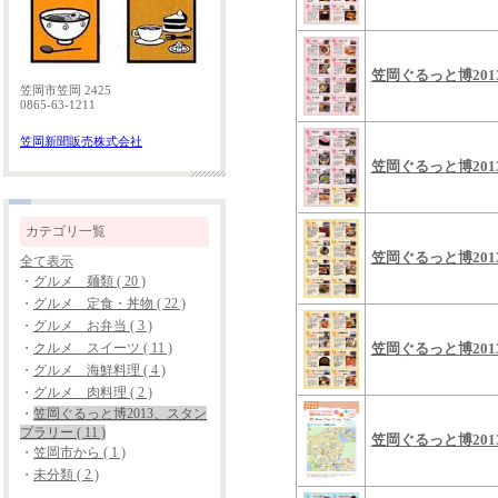
笠岡ぐるっと博20
笠岡市笠岡 2425
0865-63-1211
笠岡新聞販売株式会社
笠岡ぐるっと博20
カテゴリ一覧
笠岡ぐるっと博20
全て表示
・
グルメ 麺類 ( 20 )
・
グルメ 定食・丼物 ( 22 )
・
グルメ お弁当 ( 3 )
・
クルメ スイーツ ( 11 )
笠岡ぐるっと博20
・
グルメ 海鮮料理 ( 4 )
・
グルメ 肉料理 ( 2 )
・
笠岡ぐるっと博2013、スタン
プラリー ( 11 )
笠岡ぐるっと博20
・
笠岡市から ( 1 )
・
未分類 ( 2 )