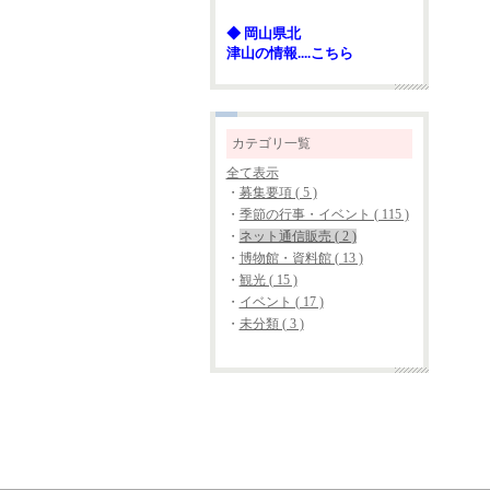
◆ 岡山県北
津山の情報....こちら
カテゴリ一覧
全て表示
・
募集要項 ( 5 )
・
季節の行事・イベント ( 115 )
・
ネット通信販売 ( 2 )
・
博物館・資料館 ( 13 )
・
観光 ( 15 )
・
イベント ( 17 )
・
未分類 ( 3 )