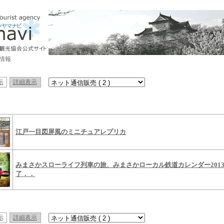
情報
示
詳細表示
江戸一目図屏風のミニチュアレプリカ
みまさかスローライフ列車の旅、みまさかローカル鉄道カレンダー2013
了．．
示
詳細表示