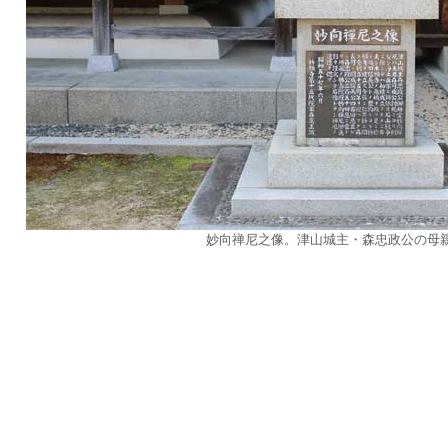
妙向禅尼之像。津山城主・森忠政公の母