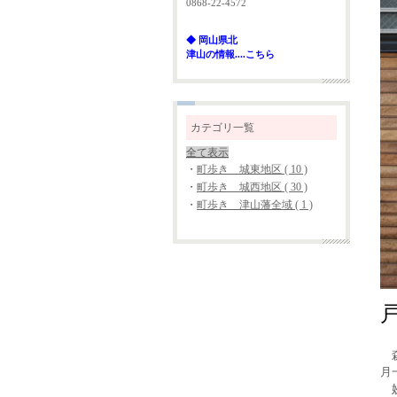
0868-22-4572
◆ 岡山県北
津山の情報....こちら
カテゴリ一覧
全て表示
・
町歩き 城東地区 ( 10 )
・
町歩き 城西地区 ( 30 )
・
町歩き 津山藩全域 ( 1 )
森
月
妙