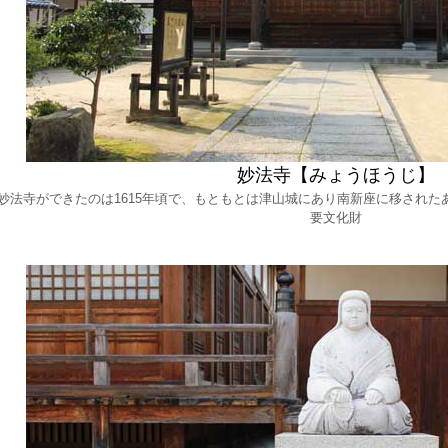
妙法寺【みょうほうじ】
法寺ができたのは1615年頃で、もともとは津山城にあり南新座に移された
要文化財