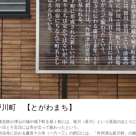
戸川町 【とがわまち】
忠政が津山の城や城下町を築く前には、留川（富川）という清流のほとりに
一日と十五日には市が立って賑わったという。
法寺に伝わる慶長十八年（一六一三）の鰐口には、「作州津山富川村」の銘