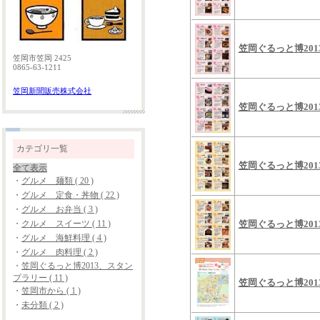
笠岡ぐるっと博20
笠岡市笠岡 2425
0865-63-1211
笠岡新聞販売株式会社
笠岡ぐるっと博20
カテゴリ一覧
笠岡ぐるっと博20
全て表示
・
グルメ 麺類 ( 20 )
・
グルメ 定食・丼物 ( 22 )
・
グルメ お弁当 ( 3 )
・
クルメ スイーツ ( 11 )
笠岡ぐるっと博20
・
グルメ 海鮮料理 ( 4 )
・
グルメ 肉料理 ( 2 )
・
笠岡ぐるっと博2013、スタン
プラリー ( 11 )
笠岡ぐるっと博20
・
笠岡市から ( 1 )
・
未分類 ( 2 )