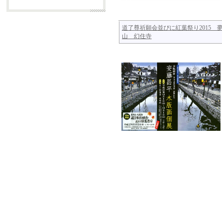
道了尊祈願会並びに紅葉祭り2015 
山 幻住寺