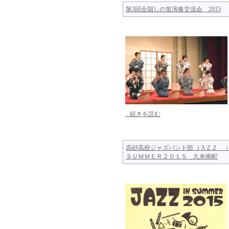
第3回全国しの笛演奏交流会 2015
...続きを読む
高砂高校ジャズバンド部 ＪAＺＺ
ＳＵＭＭＥＲ２０１５ 久米南町