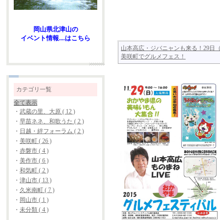
岡山県北津山の
イベント情報....はこちら
山本高広・ジバニャンも来る！29日
美咲町でグルメフェス！
カテゴリ一覧
全て表示
・
武蔵の里、大原 ( 12 )
・
早苗ネネ、和歌うた ( 2 )
・
日越・絆フォーラム ( 2 )
・
美咲町 ( 26 )
・
赤磐市 ( 4 )
・
美作市 ( 6 )
・
和気町 ( 2 )
・
津山市 ( 13 )
・
久米南町 ( 7 )
・
岡山市 ( 1 )
・
未分類 ( 4 )