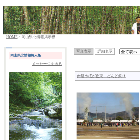
HOME
> 岡山県北情報掲示板
写真表示
詳細表示
岡山県北情報掲示板
メッセージを送る
赤磐市桜が丘東、どんど祭り