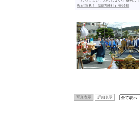
「わっしょい、わっしょい」威勢よ
輿が踊る！（諏訪神社）美咲町
写真表示
詳細表示