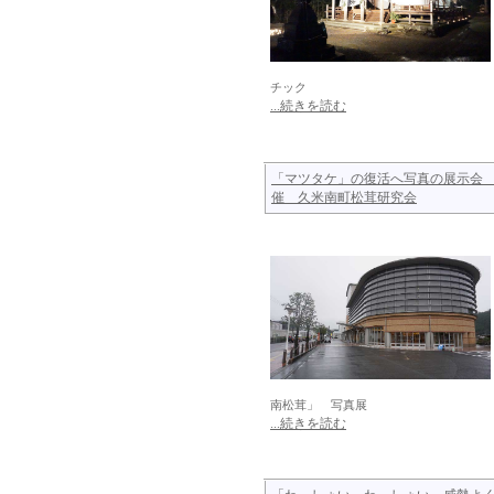
チック
...続きを読む
「マツタケ」の復活へ写真の展示会
催 久米南町松茸研究会
南松茸」 写真展
...続きを読む