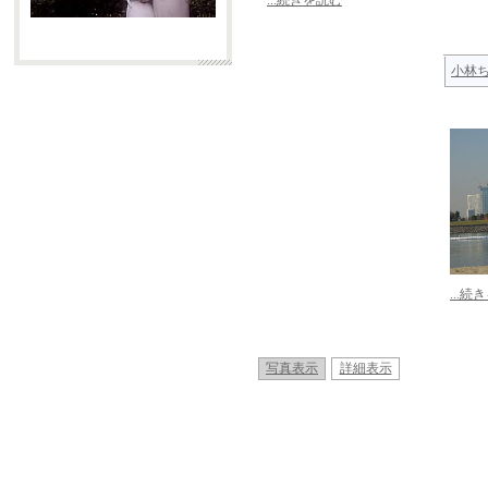
...続きを読む
小林
...続
写真表示
詳細表示