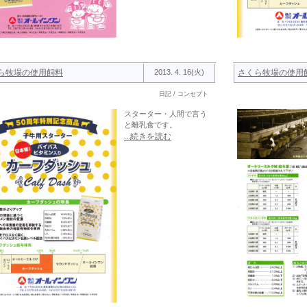
ら牧場の使用飼料
2013. 4. 16(火)
さくら牧場の使用
日記 / コンセプト
スターター・人間で言う
と離乳食です。
...続きを読む