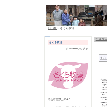
HOME
> さくら牧場
写真表示
さくら牧場
メッセージを送る
安心
津山市宮部上486-3