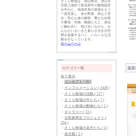
さくら牧場は、岡山県北、津山市
宮部上地区で黒毛和牛の繁殖経営
を中心に、地域本来の資源をもう
一度見直し、米や野菜、肉など安
全・安心な食の確保、豊かな自然
や農地・作物、動物たちと、身近
に触れ合い、助け合いながら、み
んながいきいきと暮らせる生活空
間を提案するべく、いろいろな活
動を行なっています。
ホームページ
健康
カテゴリ一覧
全て表示
・
コンセプト ( 20 )
・
インフォメーション ( 1428 )
・
さくら牧場の活動 ( 127 )
・
さくら牧場の牛たち ( 7 )
・
さくら牧場の動物たち ( 2 )
・
ギャラリー ( 53 )
・
古民家再生プロジェクト (
254 )
・
さくら牧場の名牛たち ( 3 )
・
未分類 ( 2 )