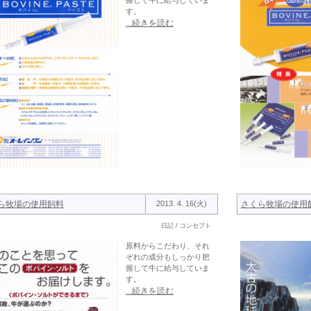
握して牛に給与していま
す。
...続きを読む
ら牧場の使用飼料
2013. 4. 16(火)
さくら牧場の使用
日記 / コンセプト
原料からこだわり、それ
ぞれの成分もしっかり把
握して牛に給与していま
す。
...続きを読む