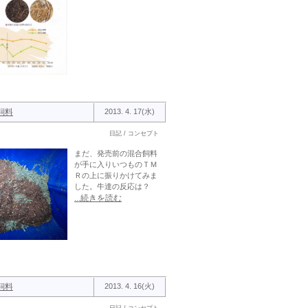
飼料
2013. 4. 17(水)
日記 / コンセプト
まだ、発売前の混合飼料
が手に入りいつものＴＭ
Ｒの上に振りかけてみま
した。牛達の反応は？
...続きを読む
飼料
2013. 4. 16(火)