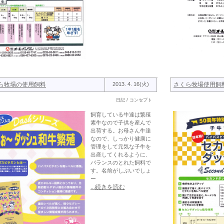
ら牧場の使用飼料
2013. 4. 16(火)
さくら牧場使用飼
日記 / コンセプト
飼育している牛達は繁殖
素牛なので子供を産んで
出荷する。お母さん牛達
なので、しっかり健康に
管理をして元気な子牛を
出産してくれるように、
バランスのとれた飼料で
す。名前がしぶいでしょ
ー
...続きを読む