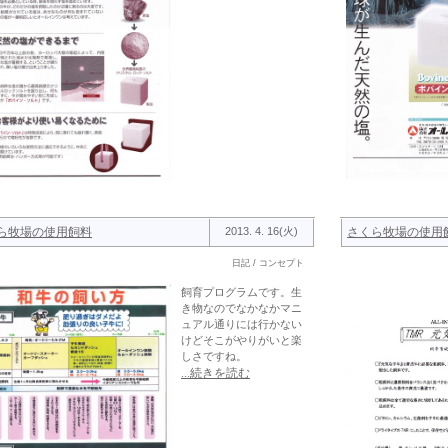
ら牧場の使用飼料
2013. 4. 16(火)
さくら牧場の使用
日記 / コンセプト
飼育プログラムです。生
き物なのでなかなかマニ
ュアル通りには行かない
けどそこがやりがいと楽
しさですね。
...続きを読む