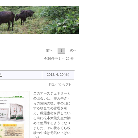
1
前へ
次へ
全20件中 1 ～ 20 件
３
2013. 4. 20(土)
日記 / コンセプト
このアースジェネターと
の出会いは、導入牛さく
らの闘病の後、牛の口に
する物全ての管理を考
え、厳選素材を探してい
る時に松本大策先生の勧
めで使用するようになり
ました、その後さくら牧
場の牛達は元気いっぱい
です