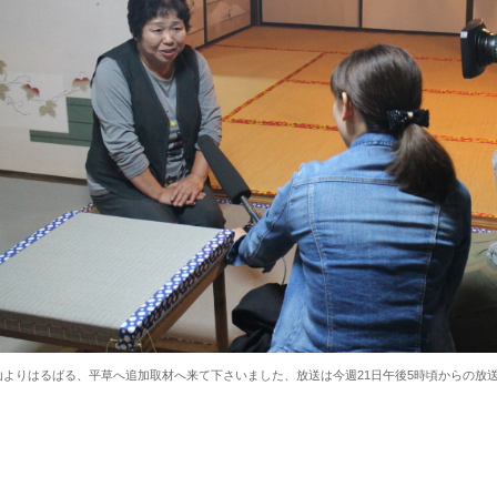
山よりはるばる、平草へ追加取材へ来て下さいました、放送は今週21日午後5時頃からの放