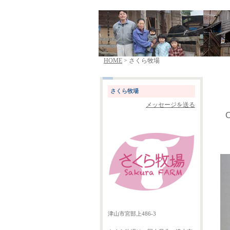
HOME
> さくら牧場
さくら牧場
メッセージを送る
津山市宮部上486-3