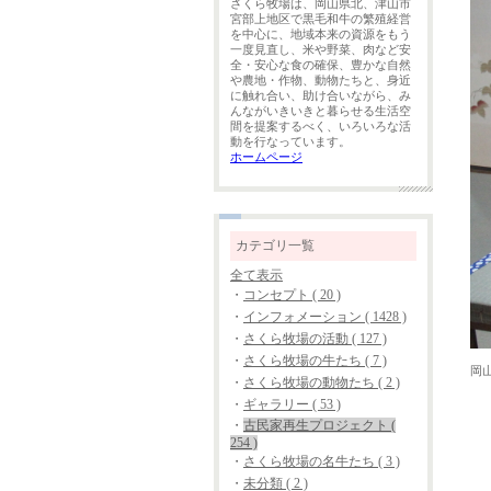
さくら牧場は、岡山県北、津山市
宮部上地区で黒毛和牛の繁殖経営
を中心に、地域本来の資源をもう
一度見直し、米や野菜、肉など安
全・安心な食の確保、豊かな自然
や農地・作物、動物たちと、身近
に触れ合い、助け合いながら、み
んながいきいきと暮らせる生活空
間を提案するべく、いろいろな活
動を行なっています。
ホームページ
カテゴリ一覧
全て表示
・
コンセプト ( 20 )
・
インフォメーション ( 1428 )
・
さくら牧場の活動 ( 127 )
・
さくら牧場の牛たち ( 7 )
岡
・
さくら牧場の動物たち ( 2 )
・
ギャラリー ( 53 )
・
古民家再生プロジェクト (
254 )
・
さくら牧場の名牛たち ( 3 )
・
未分類 ( 2 )