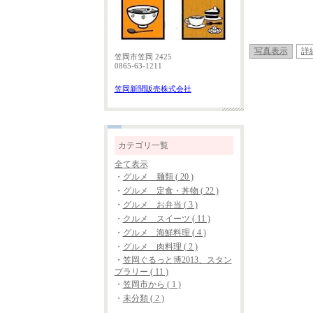
写真表示
詳
笠岡市笠岡 2425
0865-63-1211
笠岡新聞販売株式会社
カテゴリ一覧
全て表示
・
グルメ 麺類 ( 20 )
・
グルメ 定食・丼物 ( 22 )
・
グルメ お弁当 ( 3 )
・
クルメ スイーツ ( 11 )
・
グルメ 海鮮料理 ( 4 )
・
グルメ 肉料理 ( 2 )
・
笠岡ぐるっと博2013、スタン
プラリー ( 11 )
・
笠岡市から ( 1 )
・
未分類 ( 2 )