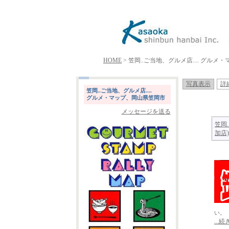
HOME
> 笠岡..ご当地、グルメ店.... グル
写真表示
詳
笠岡..ご当地、グルメ店....
グルメ・マップ、岡山県笠岡市
メッセージを送る
笠岡
加店)
い。 
...