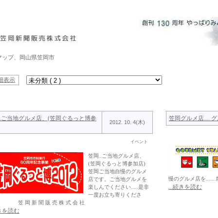
メ・マップ、岡山県笠岡市
細表示
..ご当地グルメ店、(笠岡ぐるっと博参
笠岡グルメ店....
2012. 10. 4(木)
イベント
笠岡..ご当地グルメ店、
(笠岡ぐるっと博参加店)
笠岡ご当地自慢のグルメ
慢のグルメ店を....
店です。ご当地グルメを
...続きを読む
楽しんでください.....是非
一度お立ち寄りくださ
笠 岡 新 聞 販 売 株 式 会 社
続きを読む