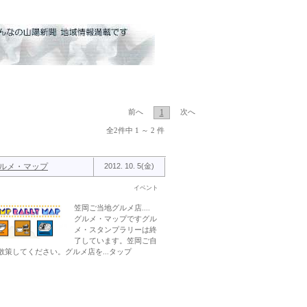
1
前へ
次へ
全2件中 1 ～ 2 件
 グルメ・マップ
2012. 10. 5(金)
イベント
笠岡ご当地グルメ店....
グルメ・マップですグル
メ・スタンプラリーは終
了しています。笠岡ご自
...散策してください。グルメ店を...タップ