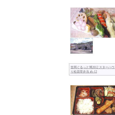
笠岡ぐるっと博2012 スターハウ
り松花堂弁当 め-12