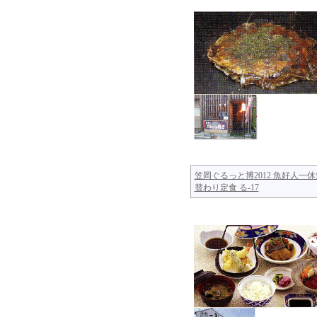
笠岡ぐるっと博2012 魚好人一休
替わり定食 る-17