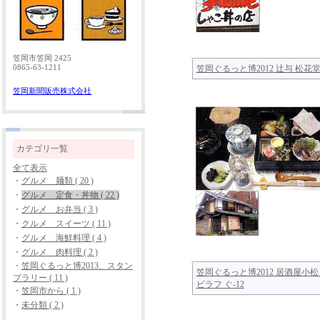
笠岡市笠岡 2425
0865-63-1211
笠岡ぐるっと博2012 辻与 松花堂 
笠岡新聞販売株式会社
カテゴリ一覧
全て表示
・
グルメ 麺類 ( 20 )
・
グルメ 定食・丼物 ( 22 )
・
グルメ お弁当 ( 3 )
・
クルメ スイーツ ( 11 )
・
グルメ 海鮮料理 ( 4 )
・
グルメ 肉料理 ( 2 )
・
笠岡ぐるっと博2013、スタン
笠岡ぐるっと博2012 居酒屋小松
プラリー ( 11 )
ビラフ ぐ-12
・
笠岡市から ( 1 )
・
未分類 ( 2 )