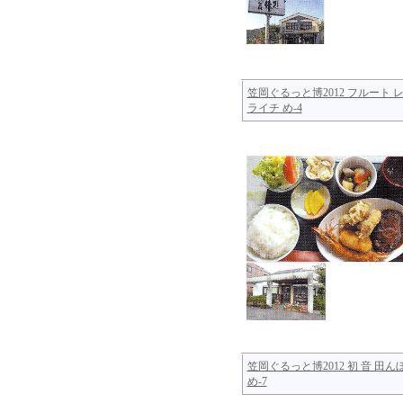
笠岡ぐるっと博2012 フルート 
ライチ め-4
笠岡ぐるっと博2012 初 音 田
め-7