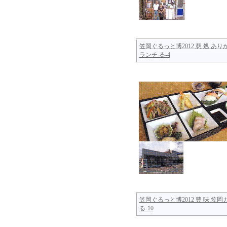
笠岡ぐるっと博2012 憩 処 あり
ランチ る-4
笠岡ぐるっと博2012 豊 味 笠
る-10