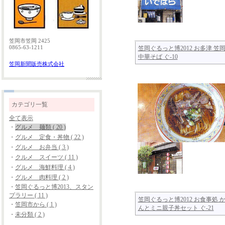
笠岡市笠岡 2425
0865-63-1211
笠岡ぐるっと博2012 お多津 笠
中華そば ぐ-10
笠岡新聞販売株式会社
カテゴリ一覧
全て表示
・
グルメ 麺類 ( 20 )
・
グルメ 定食・丼物 ( 22 )
・
グルメ お弁当 ( 3 )
・
クルメ スイーツ ( 11 )
・
グルメ 海鮮料理 ( 4 )
・
グルメ 肉料理 ( 2 )
・
笠岡ぐるっと博2013、スタン
プラリー ( 11 )
笠岡ぐるっと博2012 お食事処 
・
笠岡市から ( 1 )
んとミニ親子丼セット ぐ-21
・
未分類 ( 2 )