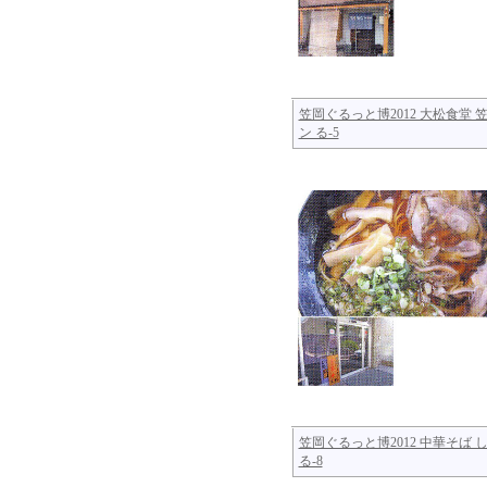
笠岡ぐるっと博2012 大松食堂 
ン る-5
笠岡ぐるっと博2012 中華そば 
る-8