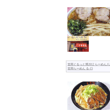
笠岡ぐるっと博2012 らーめん八
笠岡らーめん る-15